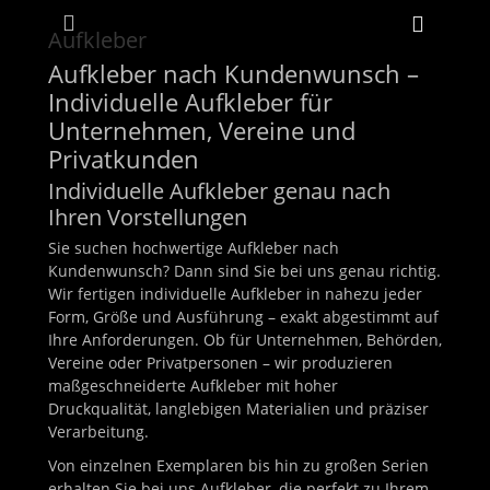
Primäres Menü
Zum
Heade
Inhalt
Aufkleber
Toggle
springen
Aufkleber nach Kundenwunsch –
Individuelle Aufkleber für
Unternehmen, Vereine und
ollapse
Privatkunden
hild
enu
Individuelle Aufkleber genau nach
Ihren Vorstellungen
Sie suchen hochwertige Aufkleber nach
Kundenwunsch? Dann sind Sie bei uns genau richtig.
Wir fertigen individuelle Aufkleber in nahezu jeder
Form, Größe und Ausführung – exakt abgestimmt auf
Ihre Anforderungen. Ob für Unternehmen, Behörden,
Vereine oder Privatpersonen – wir produzieren
maßgeschneiderte Aufkleber mit hoher
Druckqualität, langlebigen Materialien und präziser
Verarbeitung.
Von einzelnen Exemplaren bis hin zu großen Serien
erhalten Sie bei uns Aufkleber, die perfekt zu Ihrem